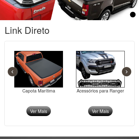
Link Direto
‹
›
Capota Marítima
Acessórios para Ranger
Ver Mais
Ver Mais